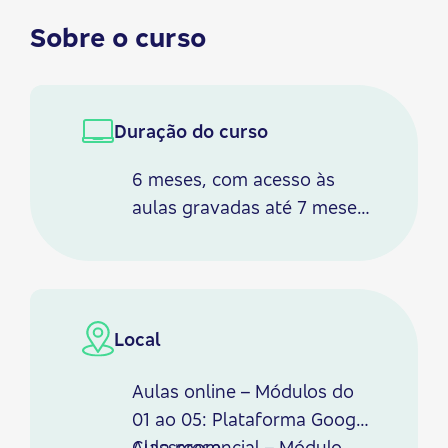
Sobre o curso
Duração do curso
6 meses, com acesso às
aulas gravadas até 7 meses
após o fim do curso. Carga
horária estimada de 45
horas. Com emissão de
certificado.
Local
Aulas online – Módulos do
01 ao 05: Plataforma Google
Classroom
Aula presencial – Módulo