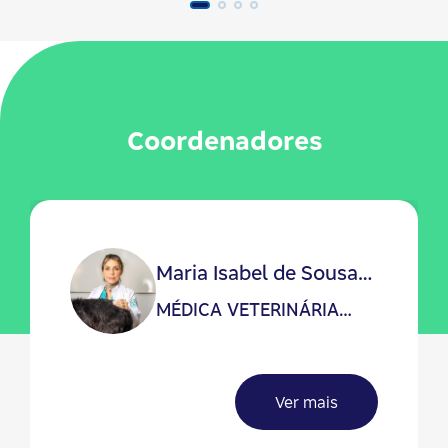
Coordenadores
Maria Isabel de Sousa
Paiva
MÉDICA VETERINÁRIA
ESPECIALISTA EM
ACUPUNTURA (ABRAVET)
Ver mais