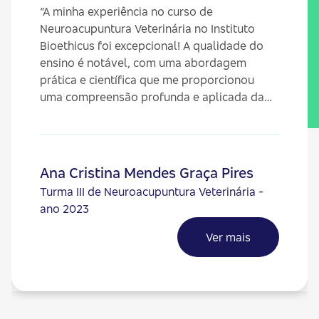
“A minha experiência no curso de
Neuroacupuntura Veterinária no Instituto
Bioethicus foi excepcional! A qualidade do
ensino é notável, com uma abordagem
prática e científica que me proporcionou
uma compreensão profunda e aplicada da
neuroacupuntura. Os professores são
altamente qualificados, atenciosos e
comprometidos em transmitir seu
conhecimento de forma clara e acessível,
Ana Cristina Mendes Graça Pires
sempre dispostos a esclarecer dúvidas e
Turma III de Neuroacupuntura Veterinária -
compartilhar as suas experiências clínicas.
ano 2023
Além disso, a estrutura do curso é bem
organizada, e equilibrada. Recomendo
Ver mais
fortemente o curso a todos os profissionais
da área veterinária que buscam aprofundar
seus conhecimentos em neuroacupuntura.”