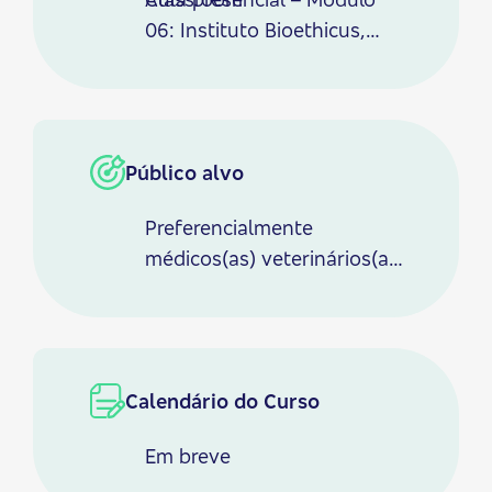
06: Instituto Bioethicus,
Botucatu/SP.
Público alvo
Preferencialmente
médicos(as) veterinários(as)
acupunturistas ou com
conhecimento básico em
Medicina Tradicional
Chinesa.
Calendário do Curso
Em breve