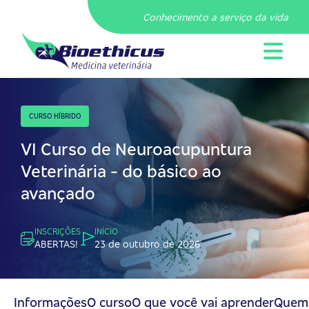
Conhecimento a serviço da vida
CURSO HÍBRIDO
VI Curso de Neuroacupuntura
Veterinária - do básico ao
avançado
INSCRIÇÕES
INÍCIO
ABERTAS!
23 de outubro de 2026
Informações
O curso
O que você vai aprender
Quem 