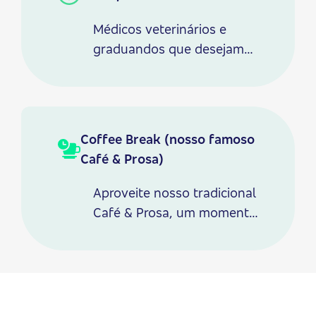
aconchegantes
e estacionamento próprio.
Médicos veterinários e
graduandos que desejam
expandir seus
conhecimentos sobre a
neurointensivismo e se
destacar no cenário atual.
Coffee Break (nosso famoso
Café & Prosa)
Aproveite nosso tradicional
Café & Prosa, um momento
especial para troca de
experiências, acompanhado
de um café e quitutes
cuidadosamente
preparados para você.