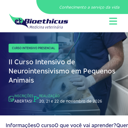
Conhecimento a serviço da vida
CURSO INTENSIVO PRESENCIAL
II Curso Intensivo de
Neurointensivismo em Pequenos
Animais
INSCRIÇÕES
REALIZAÇÃO
ABERTAS!
20, 21 e 22 de novembro de 2026
Informações
O curso
O que você vai aprender?
Quem